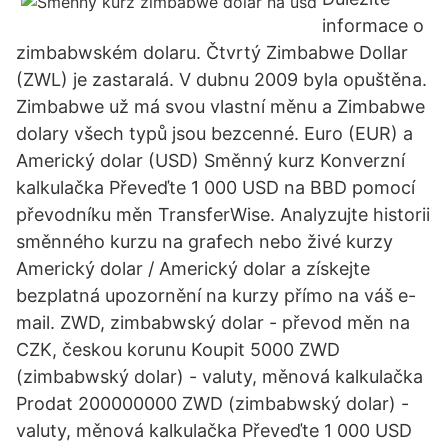
informace o
zimbabwském dolaru. Čtvrtý Zimbabwe Dollar
(ZWL) je zastaralá. V dubnu 2009 byla opuštěna.
Zimbabwe už má svou vlastní měnu a Zimbabwe
dolary všech typů jsou bezcenné. Euro (EUR) a
Americký dolar (USD) Směnný kurz Konverzní
kalkulačka Převeďte 1 000 USD na BBD pomocí
převodníku měn TransferWise. Analyzujte historii
směnného kurzu na grafech nebo živé kurzy
Americký dolar / Americký dolar a získejte
bezplatná upozornění na kurzy přímo na váš e-
mail. ZWD, zimbabwský dolar - převod měn na
CZK, českou korunu Koupit 5000 ZWD
(zimbabwský dolar) - valuty, měnová kalkulačka
Prodat 200000000 ZWD (zimbabwský dolar) -
valuty, měnová kalkulačka Převeďte 1 000 USD