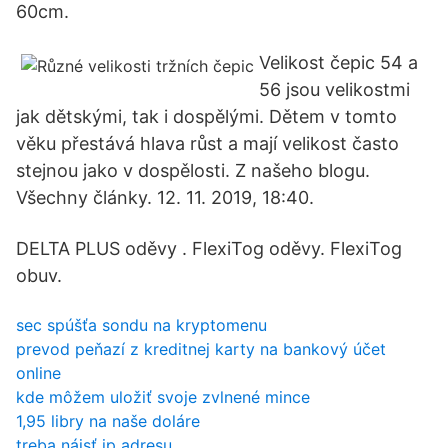
60cm.
Velikost čepic 54 a
56 jsou velikostmi
jak dětskými, tak i dospělými. Dětem v tomto
věku přestává hlava růst a mají velikost často
stejnou jako v dospělosti. Z našeho blogu.
Všechny články. 12. 11. 2019, 18:40.
DELTA PLUS oděvy . FlexiTog oděvy. FlexiTog
obuv.
sec spúšťa sondu na kryptomenu
prevod peňazí z kreditnej karty na bankový účet
online
kde môžem uložiť svoje zvlnené mince
1,95 libry na naše doláre
treba nájsť ip adresu