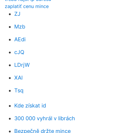
zaplatiť cenu mince
ZJ
Mzb
AEdi
cJQ
LDrjW
XAl
Tsq
Kde získat id
300 000 vyhrál v librách
Bezpečně držte mince