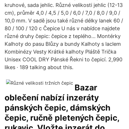
kruhové, sada jehlic. Různé velikosti jehlic (12-13
cm), průměr 4,0 / 4,5 / 5,0 / 6,0 / 7,0 / 8,0 / 9,0 /
10,0 mm. V sadě jsou také různé délky lanek 60 /
80 / 100 / 120 c Čepice U nás v nabídce najdete
různé druhy čepic: čepice z teplého… Montérky
Kalhoty do pasu Blůzy a bundy Kalhoty s laclem
Kombinézy Vesty Krátké kalhoty Pláště Trička
Unisex COOL DRY Pánské Řekni to čepicí. 2,990
likes · 189 talking about this.
Bazar
oblečení nabízí inzeráty
pánských čepic, dámských
čepic, ručně pletených čepic,
rukavic. Vložte inzerát do