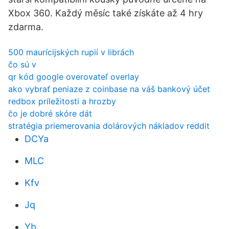
Xbox 360. Každý měsíc také získáte až 4 hry
zdarma.
500 maurícijských rupií v librách
čo sú v
qr kód google overovateľ overlay
ako vybrať peniaze z coinbase na váš bankový účet
redbox príležitosti a hrozby
čo je dobré skóre dát
stratégia priemerovania dolárových nákladov reddit
DCYa
MLC
Kfv
Jq
Yb