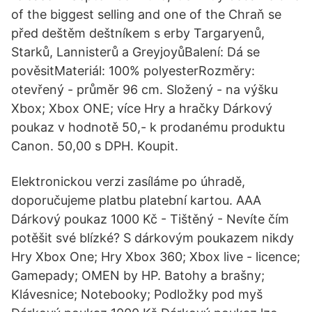
of the biggest selling and one of the Chraň se
před deštěm deštníkem s erby Targaryenů,
Starků, Lannisterů a GreyjoyůBalení: Dá se
pověsitMateriál: 100% polyesterRozměry:
otevřený - průměr 96 cm. Složený - na výšku
Xbox; Xbox ONE; více Hry a hračky Dárkový
poukaz v hodnotě 50,- k prodanému produktu
Canon. 50,00 s DPH. Koupit.
Elektronickou verzi zasíláme po úhradě,
doporučujeme platbu platební kartou. AAA
Dárkový poukaz 1000 Kč - Tištěný - Nevíte čím
potěšit své blízké? S dárkovým poukazem nikdy
Hry Xbox One; Hry Xbox 360; Xbox live - licence;
Gamepady; OMEN by HP. Batohy a brašny;
Klávesnice; Notebooky; Podložky pod myš