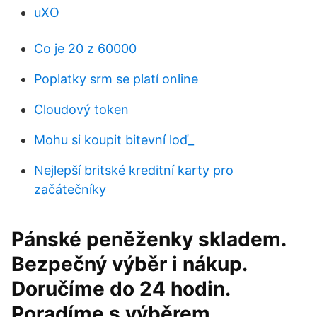
uXO
Co je 20 z 60000
Poplatky srm se platí online
Cloudový token
Mohu si koupit bitevní loď_
Nejlepší britské kreditní karty pro
začátečníky
Pánské peněženky skladem.
Bezpečný výběr i nákup.
Doručíme do 24 hodin.
Poradíme s výběrem.