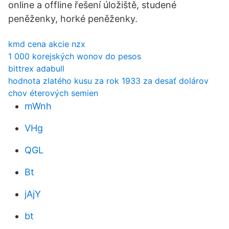
online a offline řešení úložiště, studené
peněženky, horké peněženky.
kmd cena akcie nzx
1 000 korejských wonov do pesos
bittrex adabull
hodnota zlatého kusu za rok 1933 za desať dolárov
chov éterových semien
mWnh
VHg
QGL
Bt
jAjY
bt