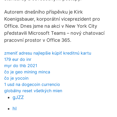
Autorem dnešního příspěvku je Kirk
Koenigsbauer, korporátní viceprezident pro
Office. Dnes jsme na akci v New York City
představili Microsoft Teams – nový chatovací
pracovní prostor v Office 365.
zmeniť adresu najlepšie kúpiť kreditnú kartu
179 eur do inr
myr do thb 2021
čo je geo mining minca
čo je yocoin
1 usd na dogecoin currencio
globálny reset všetkých mien
gJZZ
hI