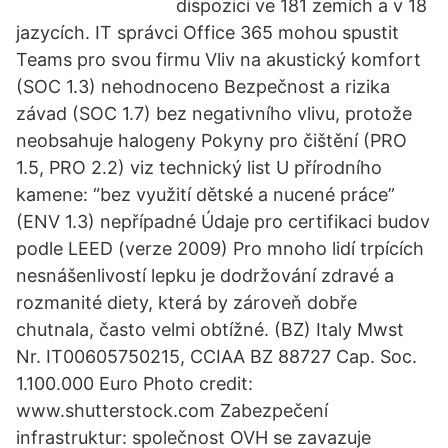
dispozici ve 181 zemích a v 18
jazycích. IT správci Office 365 mohou spustit
Teams pro svou firmu Vliv na akustický komfort
(SOC 1.3) nehodnoceno Bezpečnost a rizika
závad (SOC 1.7) bez negativního vlivu, protože
neobsahuje halogeny Pokyny pro čištění (PRO
1.5, PRO 2.2) viz technický list U přírodního
kamene: “bez využití dětské a nucené práce”
(ENV 1.3) nepřípadné Údaje pro certifikaci budov
podle LEED (verze 2009) Pro mnoho lidí trpících
nesnášenlivostí lepku je dodržování zdravé a
rozmanité diety, která by zároveň dobře
chutnala, často velmi obtížné. (BZ) Italy Mwst
Nr. IT00605750215, CCIAA BZ 88727 Cap. Soc.
1.100.000 Euro Photo credit:
www.shutterstock.com Zabezpečení
infrastruktur: společnost OVH se zavazuje