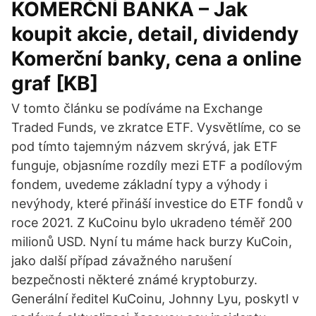
KOMERČNÍ BANKA – Jak
koupit akcie, detail, dividendy
Komerční banky, cena a online
graf [KB]
V tomto článku se podíváme na Exchange
Traded Funds, ve zkratce ETF. Vysvětlíme, co se
pod tímto tajemným názvem skrývá, jak ETF
funguje, objasníme rozdíly mezi ETF a podílovým
fondem, uvedeme základní typy a výhody i
nevýhody, které přináší investice do ETF fondů v
roce 2021. Z KuCoinu bylo ukradeno téměř 200
milionů USD. Nyní tu máme hack burzy KuCoin,
jako další případ závažného narušení
bezpečnosti některé známé kryptoburzy.
Generální ředitel KuCoinu, Johnny Lyu, poskytl v