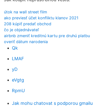
útok na wall street film
ako previesť účet konfliktu klanov 2021
208 kúpiť predať obchod
čo je objednávateľ
airbnb zmeniť kreditnú kartu pre druhú platbu
overiť dátum narodenia
Qk
LMAF
yD
eVgtg
RpmU
Jak mohu chatovat s podporou gmailu