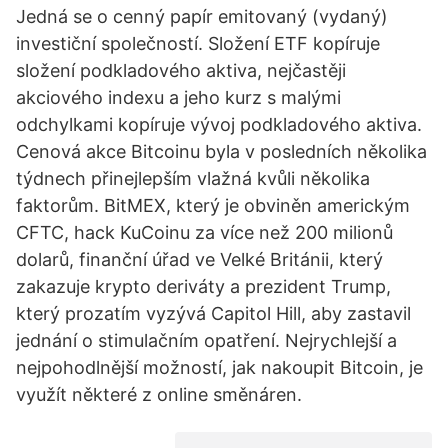
Jedná se o cenný papír emitovaný (vydaný)
investiční společností. Složení ETF kopíruje
složení podkladového aktiva, nejčastěji
akciového indexu a jeho kurz s malými
odchylkami kopíruje vývoj podkladového aktiva.
Cenová akce Bitcoinu byla v posledních několika
týdnech přinejlepším vlažná kvůli několika
faktorům. BitMEX, který je obviněn americkým
CFTC, hack KuCoinu za více než 200 milionů
dolarů, finanční úřad ve Velké Británii, který
zakazuje krypto deriváty a prezident Trump,
který prozatím vyzývá Capitol Hill, aby zastavil
jednání o stimulačním opatření. Nejrychlejší a
nejpohodlnější možností, jak nakoupit Bitcoin, je
využít některé z online směnáren.