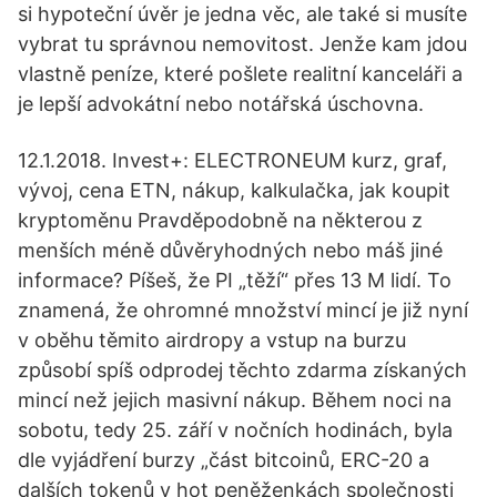
si hypoteční úvěr je jedna věc, ale také si musíte
vybrat tu správnou nemovitost. Jenže kam jdou
vlastně peníze, které pošlete realitní kanceláři a
je lepší advokátní nebo notářská úschovna.
12.1.2018. Invest+: ELECTRONEUM kurz, graf,
vývoj, cena ETN, nákup, kalkulačka, jak koupit
kryptoměnu Pravděpodobně na některou z
menších méně důvěryhodných nebo máš jiné
informace? Píšeš, že PI „těží“ přes 13 M lidí. To
znamená, že ohromné množství mincí je již nyní
v oběhu těmito airdropy a vstup na burzu
způsobí spíš odprodej těchto zdarma získaných
mincí než jejich masivní nákup. Během noci na
sobotu, tedy 25. září v nočních hodinách, byla
dle vyjádření burzy „část bitcoinů, ERC-20 a
dalších tokenů v hot peněženkách společnosti