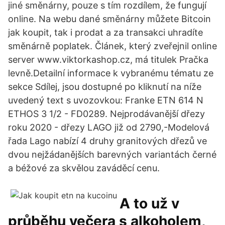
jiné směnárny, pouze s tím rozdílem, že fungují
online. Na webu dané směnárny můžete Bitcoin
jak koupit, tak i prodat a za transakci uhradíte
směnárně poplatek. Článek, který zveřejnil online
server www.viktorkashop.cz, má titulek Pračka
levně.Detailní informace k vybranému tématu ze
sekce Sdílej, jsou dostupné po kliknutí na níže
uvedený text s uvozovkou: Franke ETN 614 N
ETHOS 3 1/2 - FD0289. Nejprodávanější dřezy
roku 2020 - dřezy LAGO již od 2790,-Modelová
řada Lago nabízí 4 druhy granitových dřezů ve
dvou nejžádanějších barevných variantách černé
a béžové za skvělou zaváděcí cenu.
A to už v
průběhu večera s alkoholem,